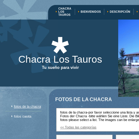
CHACRA
LOS
BIENVENIDOS
DESCRIPCIÓN
TAUROS
Chacra Los Tauros
Tu sueño para vivir
FOTOS DE LA CHACRA
fotos de la chacra
fotos de la chacra-por favor seleccione una lista y am
Fotos der Chacra -bitte wählen Sie eine Liste. Die 
fotos casita
fotos-please select a list. The images can be enlarg
<< Todas las categorías