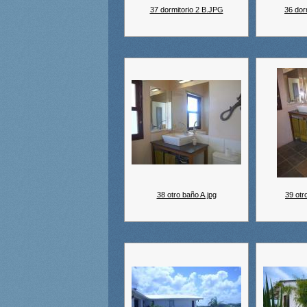
37 dormitorio 2 B.JPG
36 dorm
38 otro baño A.jpg
39 otr