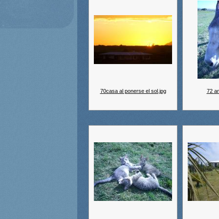
70casa al ponerse el sol.jpg
72 a