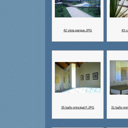
42 vista parque.JPG
43 c
35 baño principal F.JPG
31 baño prin