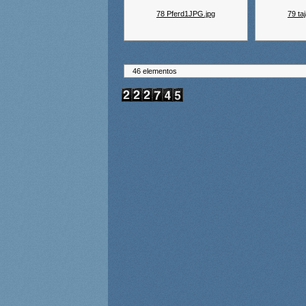
78 Pferd1JPG.jpg
79 ta
46 elementos