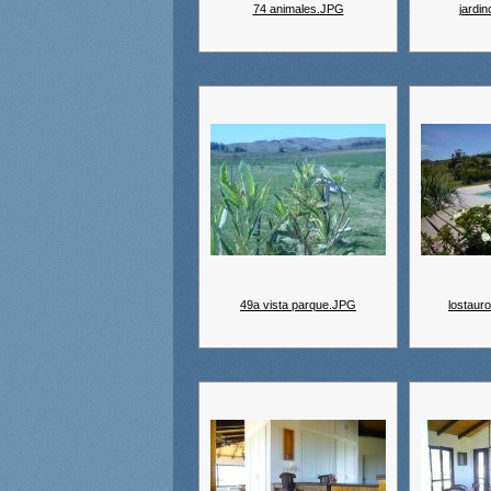
74 animales.JPG
jardi
49a vista parque.JPG
lostaur